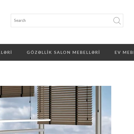
LLƏRI
GÖZƏLLIK SALON MEBELLƏRI
EV MEB