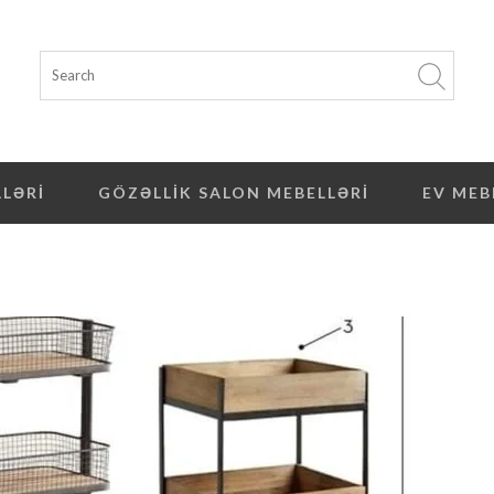
LLƏRI
GÖZƏLLIK SALON MEBELLƏRI
EV MEB