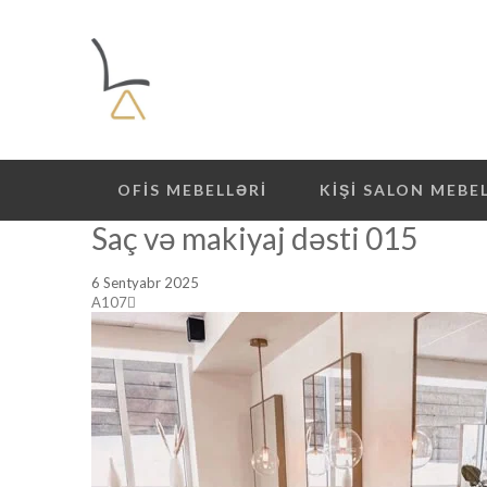
OFIS MEBELLƏRI
KIŞI SALON MEBE
Saç və makiyaj dəsti 015
6 Sentyabr 2025
A107