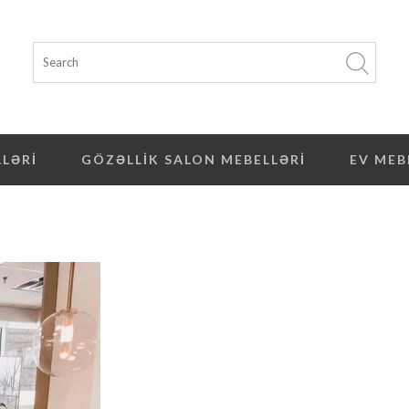
LLƏRI
GÖZƏLLIK SALON MEBELLƏRI
EV MEB