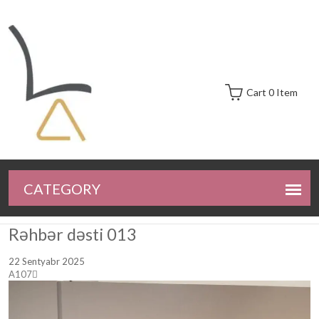
Cart 0 Item
Rəhbər dəsti 013
22 Sentyabr 2025
A107