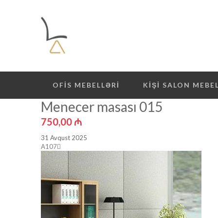
OFIS MEBELLƏRI
KIŞI SALON MEBE
Menecer masası 015
750,00
₼
31 Avqust 2025
A107