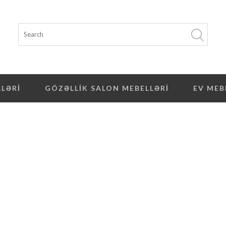
LLƏRI
GÖZƏLLIK SALON MEBELLƏRI
EV MEB