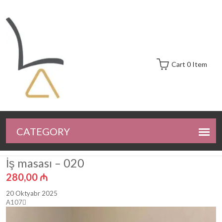
Cart 0 Item
İş masası – 020
280,00
₼
20 Oktyabr 2025
A107