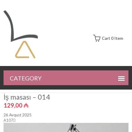
Cart 0 Item
İş masası – 014
129,00
₼
26 Avqust 2025
A107