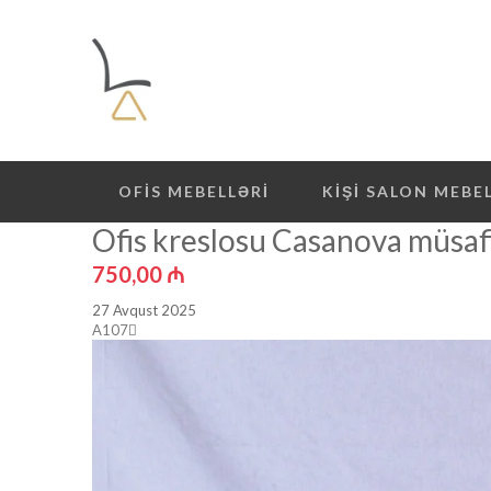
OFIS MEBELLƏRI
KIŞI SALON MEBE
Ofis kreslosu Casanova müsaf
750,00
₼
27 Avqust 2025
A107