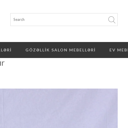
LLƏRI
GÖZƏLLIK SALON MEBELLƏRI
EV MEB
ir