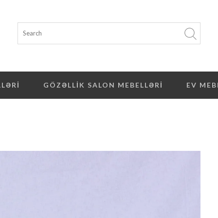
LLƏRI
GÖZƏLLIK SALON MEBELLƏRI
EV MEB