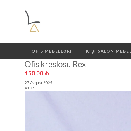
OFIS MEBELLƏRI
KIŞI SALON MEBE
Ofis kreslosu Rex
150,00
₼
27 Avqust 2025
A107