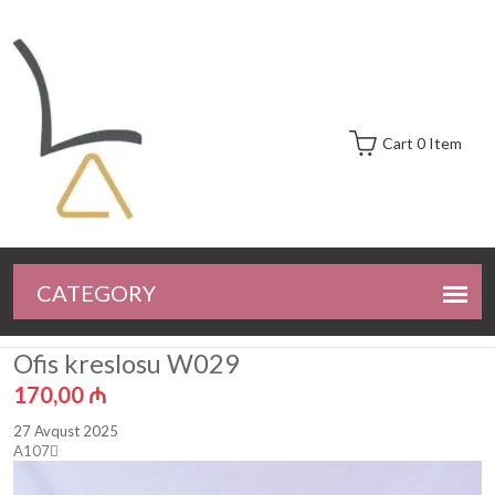
Cart 0 Item
Ofis kreslosu W029
170,00
₼
27 Avqust 2025
A107